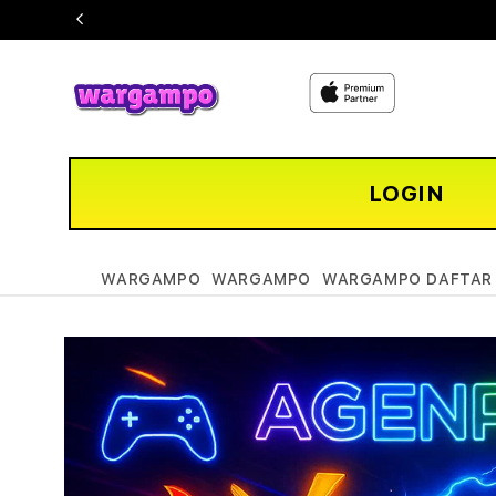
Skip to
content
LOGIN
WARGAMPO
WARGAMPO
WARGAMPO DAFTAR
Skip to
product
information