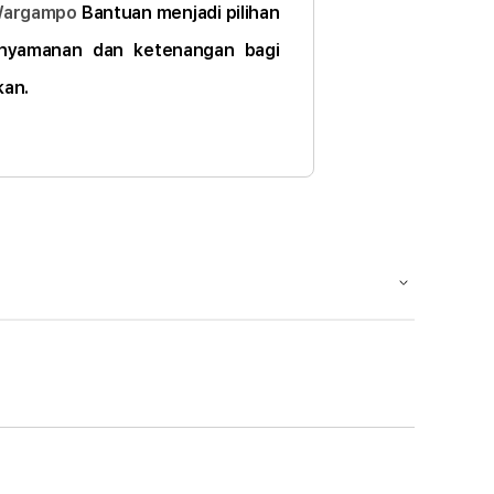
argampo
Bantuan menjadi pilihan
enyamanan dan ketenangan bagi
kan.