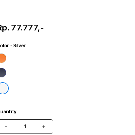
Rp. 77.777,-
olor
- Silver
uantity
Decrease
Increase