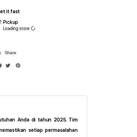
quantity
quantity
for
for
et it fast
iPhone
iPhone
17
17
Pickup
Air
Air
Loading store
1TB
1TB
Silver
Silver
Share
utuhan Anda di tahun 2025. Tim
memastikan setiap permasalahan