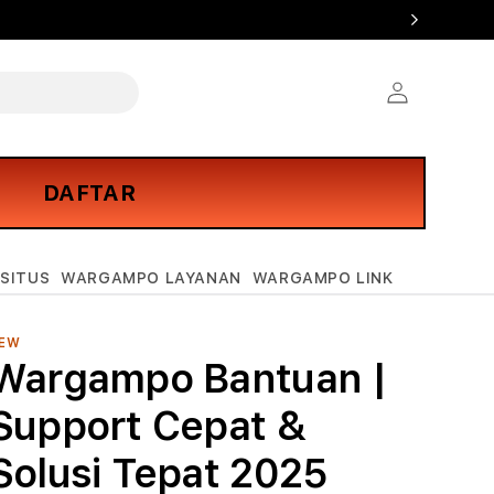
Log in
DAFTAR
SITUS
WARGAMPO LAYANAN
WARGAMPO LINK
EW
Wargampo Bantuan |
Support Cepat &
Solusi Tepat 2025