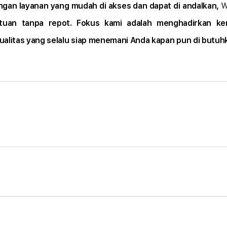
engan layanan yang mudah di akses dan dapat di andalkan,
W
uan tanpa repot. Fokus kami adalah menghadirkan k
alitas yang selalu siap menemani Anda kapan pun di butuh
WARGAMPO
WARGAMPO DAFTAR
WARGAMPO LOGIN